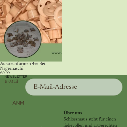
Ausstechformen 4er Set
Nagernaschi
€9,99
NEWSLETTER
E-Mail
ANMELDEN
Über uns
Schlossmaus steht für einen
liebevollen und artgerechten