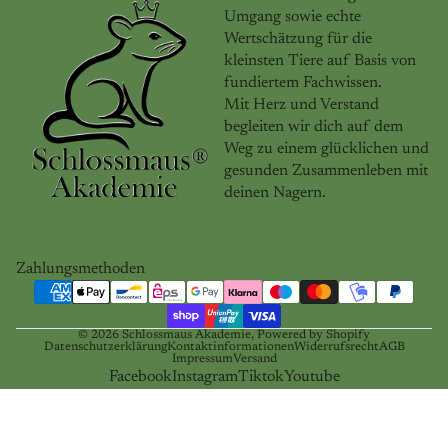
Umgang sowie echte
Wertschätzung für die
kleinsten Tiere auf Basis von
fundiertem Fachwissen.
Mit Herz und Verstand
begleiten wir dich auf dem
Weg zu einem glücklichen und
gesunden Zusammenleben mit
deinen Nagern.
Zahlungsmethoden
© 2026
Schlossmaus Akademie
, Powered by Shopify
Datenschutzerklärung
Kontaktinformationen
Widerrufsrecht
AGB
Impressum
Versand
Facebook
Instagram
Tiktok
Youtube