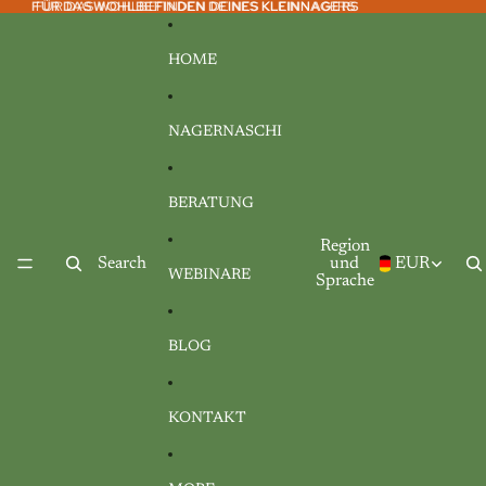
Direkt zum Inhalt
FÜR DAS WOHLBEFINDEN DEINES KLEINNAGERS
FÜR DAS WOHLBEFINDEN DEINES KLEINNAGERS
HOME
NAGERNASCHI
BERATUNG
Region
Search
und
EUR
WEBINARE
Sprache
BLOG
KONTAKT